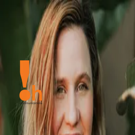
in
W
h
e
n
y
o
u
r
b
r
a
n
d
c
o
m
m
u
n
i
c
a
t
e
s
m
a
k
e
s
u
r
e
i
t
g
e
t
s
a
r
e
s
p
o
n
s
e